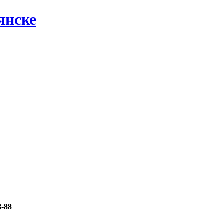
янске
8-88