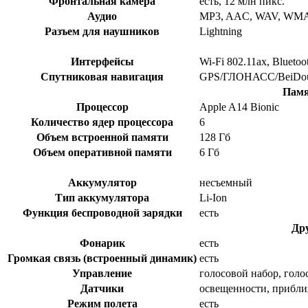
Фронтальная камера
есть, 12 млн пикс.
Аудио
MP3, AAC, WAV, WMA
Разъем для наушников
Lightning
Интерфейсы
Wi-Fi 802.11ax, Blueto
Спутниковая навигация
GPS/ГЛОНАСС/BeiD
Памя
Процессор
Apple A14 Bionic
Количество ядер процессора
6
Объем встроенной памяти
128 Гб
Объем оперативной памяти
6 Гб
Аккумулятор
несъемный
Тип аккумулятора
Li-Ion
Функция беспроводной зарядки
есть
Др
Фонарик
есть
Громкая связь (встроенный динамик)
есть
Управление
голосовой набор, гол
Датчики
освещенности, приближ
Режим полета
есть