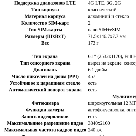
Поддержка диапазонов LTE
4G LTE, 3G, 2G
Тип корпуса
классический
Материал корпуса
алюминий и стекло
Количество SIM-карт
2
Тип SIM-карты
nano SIM+eSIM
Размеры (ШxВxТ)
71.5x146.7x7.7 мм
Вес
173 г
Тип экрана
6.1" (2532x1170), Ful
Тип сенсорного экрана
вырез на экране, сенс
Диагональ
6.1 дюйм
Число пикселей на дюйм (PPI)
457
Устойчивое к царапинам стекло
есть
Автоматический поворот экрана
есть
Мультиме
Фотокамера
широкоугольная 12 МП
Функции камеры
автофокусировка, опти
Запись видеороликов
есть
Максимальнное разрешение видео
3840x2160
Максимальная частота кадров видео
240 к/с